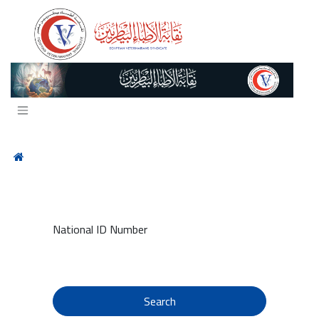
Skip to Content
National ID Number
Search