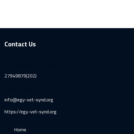
Contact Us
6 Hadika street - Garden city - Cairo
27949879(202)
27925718(202)
info@egy-vet-synd.org
https://egy-vet-synd.org
Home