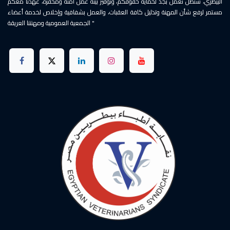
البيطري، سنظل نعمل بجد لحماية حقوقكم، وتوفير بيئة عمل آمنة ومحفزة، عهدنا معكم
مستمر لرفع شأن المهنة وتذليل كافة العقبات، والعمل بشفافية وإخلاص لخدمة أعضاء
الجمعية العمومية ومهنتنا العريقة "