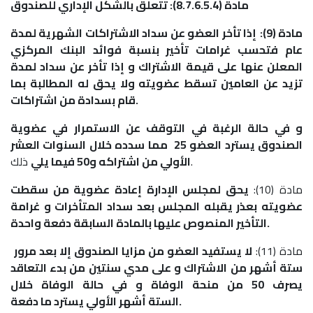
مادة (8.7.6.5.4): تتعلق بالشكل الإداري للصندوق
مادة (9):
إذا تأخر العضو عن سداد الاشتراكات الشهرية لمدة
عام فتحسب غرامات تأخير بنسبة فوائد البنك المركزي
المعلن عنها على قيمة الاشتراك و إذا تأخر عن سداد لمدة
تزيد عن العامين تسقط عضويته ولا يحق له المطالبة بما
قام بسدادة من اشتراكات.
و في حالة الرغبة في التوقف عن الاستمرار في عضوية
الصندوق يسترد العضو 25 مما سدده خلال السنوات العشر
ذلك.
الأولي من اشتراكه و50 فيما يلي
مادة (10):
يحق لمجلس الإدارة إعادة عضوية من سقطت
عضويته بعذر يقبله المجلس بعد سداد المتأخرات و غرامة
التأخير المنصوص عليها بالمادة السابقة دفعة واحدة.
مادة (11):
لا يستفيد العضو من مزايا الصندوق إلا بعد مرور
ستة أشهر من الاشتراك و على مدي سنتين من بدء التعاقد
يصرف 50 من منحة الوفاة و في حالة الوفاة خلال
الستة أشهر الأولي يسترد ما دفعة.