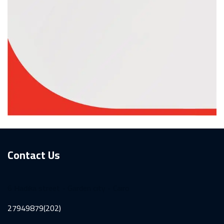
Contact Us
6 Hadika street - Garden city - Cairo
27949879(202)