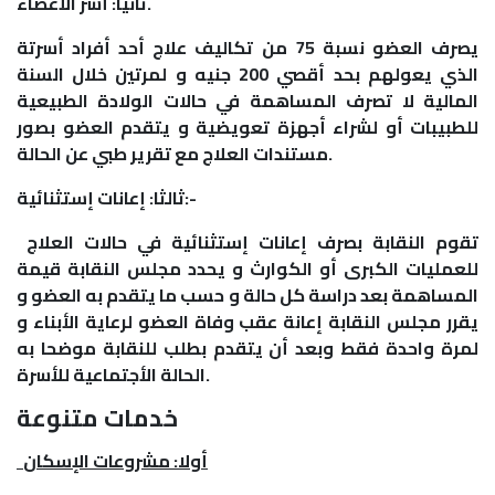
ثانيا: أسر الأعضاء.
يصرف العضو نسبة 75 من تكاليف علاج أحد أفراد أسرتة
الذي يعولهم بحد أقصي 200 جنيه و لمرتين خلال السنة
المالية لا تصرف المساهمة في حالات الولادة الطبيعية
للطبيبات أو لشراء أجهزة تعويضية و يتقدم العضو بصور
مستندات العلاج مع تقرير طبي عن الحالة.
ثالثا: إعانات إستثنائية:-
تقوم النقابة بصرف إعانات إستثنائية في حالات العلاج
للعمليات الكبرى أو الكوارث و يحدد مجلس النقابة قيمة
المساهمة بعد دراسة كل حالة و حسب ما يتقدم به العضو و
يقرر مجلس النقابة إعانة عقب وفاة العضو لرعاية الأبناء و
لمرة واحدة فقط وبعد أن يتقدم بطلب للنقابة موضحا به
الحالة الأجتماعية للأسرة.
خدمات متنوعة
أولا: مشروعات الإسكان