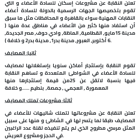
تعلن النقابة عن مشروعات إسكان للسادة الأعضاء و التي
تقوم بتخصيصها الجهات الرسمية بالدولة للسادة أعضاء
النقابات المهنية سواء بالقاهرة و المحافظات مثل ما سبق
أن استفاد منها كثير من الأعضاء في مناطق عدة منها (
مدينة 15مايو, القطامية, الماظة, وادي حوف, مصر الجديدة,
6 أكتوبر, العبور, مدينة بدر1, مدينة بدر2 و خلافة ).
ثانيا: المصايف
تقوم النقابة بإستئجار أماكن سنويا بإستغلالها لمصايف
للسادة الأعضاء في الشواطئ المتعددة و تساهم النقابة
فيها بنسبة لاتقل عن 25من قيمة إستئجارها منها
المعمورة , العجمي , جمصة, بلطيم ……و خلافة
ثالثا: مشروعات تملك المصايف
تعلن النقابة عن مشروعاتها لتملك شاليهات للأعضاء في
المصايف طبقا لما يتسر لها في الشاطئ و منها على سبيل
المثل مرسي مطروح الذي لم يتم تنفيذه لقلة عدد الراغبين
في الحجز ومشروع العريش.