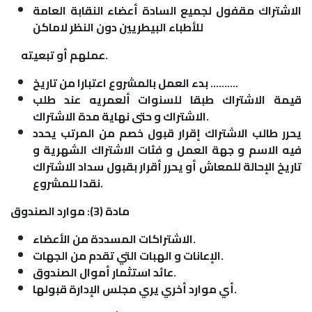
الاشتراك
مقفول لجميع السادة أعضاء النقابة العامة
للأطباء البيطريين دون النظر لاماكن
عملهم أو تبعيته.
بدء العمل بالمشروع اعتبارا من تاريخ ……….
قيمة الاشتراك طبقا للسنوات ألعمريه عند طلب
الاشتراك و حتى نهاية مدة الاشتراك.
يحرر طالب الاشتراك إقرار قبول خصم من المرتب يحدد
فيه الاسم و جهة العمل و فئات الاشتراك الشهرية و
تاريخ الإحالة للمعاش أو يحرر أقرار بقبول سداد الاشتراك
نقدا للمشروع.
مادة (3): موارد الصندوق
الاشتراكات المسددة من الأعضاء.
الإعانات و الهبات التي تقدم من الجهات.
عائد استثمار أموال الصندوق.
أي موارد أخري يري مجلس الإدارة قبولها.