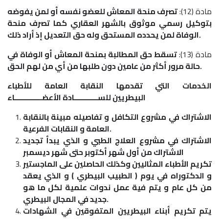
مادة (12):
تصرف منحة المعاش للعضو نفسه أو لمن يفوضه
بتوكيل رسمي موثوق بالشهر العقاري كما تصرف منحة
الوفاة لمن يحدده المستحق وله حق التعديل إذ أراد ذلك.
مادة (13):
تسقط حق المطالبة بمنحة المعاش أو الوفاة في
حالة مرور أكثر من عامين دون طلبها من أي من لهم الحق.
الخدمات التي تقدمها النقابة العامة للأطباء
البيطريين للســــــــــــادة الأعضــــــــــــــاء
الاشتراك في مشروع التكافل و تفاصيله مبينة بالنقابة
العامة و النقابات الفرعية.
الاشتراك في مشروع العلاج الطبي و الذي يبدأ تجديد
الاشتراك من أول شهر أكتوبر حتى شهر ديسمبر
تكريم الأطباء المثاليين وكذلك الحاصلين على الماجستير
و الدكتوراه في يوم ( الطبيب البيطري ) و الذي يعقد
من كل عام و يتم فية عمل ندوات علمية لكل ما هو
جديد في المجال البيطري.
يتم تكريم أبناء البيطريين المتفوقين في الشهادات