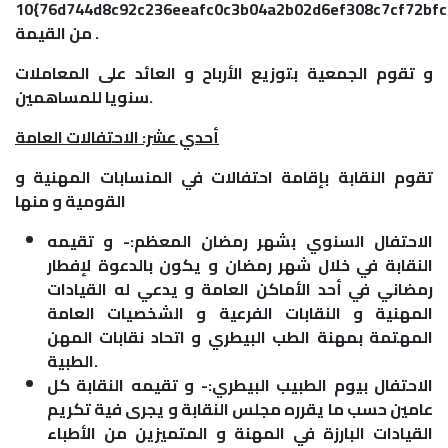
10{76d744d8c92c236eeafc0c3b04a2b02d6ef308c7cf72bfc9e6a02a9805c909aa}
من القيمة .
و تقوم الجمعية بتوزيع الأرباح و العائد على المعاملات
سنويا للمساهمين.
أحدي عشر: الاحتفالات العامة
تقوم النقابة بإقامة احتفالات في المنسابات المهنية و
القومية و منها
الاحتفال السنوي بشهر رمضان المعظم:- و تقيمه
النقابة في خلال شهر رمضان و يكون بالدعوة لإفطار
رمضاني في أحد الأماكن العامة و يدعي له القيادات
المهنية و النقابات الفرعية و الشخصيات العامة
المهتمة بمهنة الطب البيطري و اتحاد نقابات المهن
الطبية.
الاحتفال بيوم الطبيب البيطري:- و تقيمه النقابة كل
عامين حسب ما يقرره مجلس النقابة و يجرى فية تكريم
القيادات البارزة في المهنة و المتميزين من الأطباء