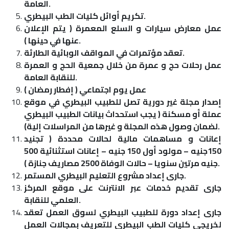
العامة.
تكريم أوائل كليات الطب البيطري.
عمل معارض سيارات و السلع المعمرة ( يتم الإعلان
عنها في حينها ).
تعقد مؤتمرات في المواقف الوبائية الطارئة.
عمل رحلات حج و عمرة من خلال جمعية الحج و العمرة
للنقابة العامة.
عمل يوم اجتماعي ( إفطار رمضان )
إصدار مجلة غير دورية تصل للطبيب البيطري في موقع
عملة أو مسكنة ( يجب استحداث بيانات الطبيب البيطري
لضمان وصول هذه المجلة و غيرها من المراسلات إلية).
إعانات و مساهمات مالية لحالات محددة ( تجنيد
150جنيه – مولود أول 150 جنيه – إعانات استثنائية 500
جنيه مرتين سنويا – حالات الوفاة 2500 مصاريف جنازة ).
جارى إعداد مشروع التعليم البيطري المستمر.
جارى تقديم خدمات عبر الانترنت على موقع المركز
العلمي للنقابة.
جارى إعداد دورة للطبيب البيطري لسوق العمل تعقد
لخريجي كليات الطب البيطري للتعريف بمجالات العمل