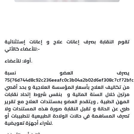
تقوم النقابة بصرف إعانات علاج و إعانات إستثنائية
للأعضاء كالأتي:-
أولا: للأعضاء.
يصرف العضو نسبة
75{76d744d8c92c236eeafc0c3b04a2b02d6ef308c7cf72bfc9e6a02a9805c909aa}
من تكاليف العلاج بأسعار المؤسسة العلاجية و بحد أقصي
مرتين خلال السنة المالية و بنفس شروط إتحاد نقابات
المهن الطبية , ويتقدم العضو بمستندات العلاج مع تقرير
طبي عن الحالة و تقبل النقابة صورة هذه المستندات ولا
تصرف المساهمة في حالات الولادة الطبيعية للطبيبات أو
لشراء أجهزة تعويضية.