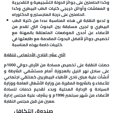
وكدا الحاصلين على جوائز الدولة التشجيعية و التقديرية
و المعاشات وأوائل خريجي كليات الطب البيطري وكدا
الحاصلين على درجة الماجستير و الدكتوراه.
و تدعو النقابة في هذه المناسبة عددا من كلية الطب
البيطري و تجرى مسابقة بين البحوث التي تقدم من
الأعضاء عن أحدى الموضعات المتعلقة بالمهنة مع
تخصيص جوائز لأفضل البحوث المقدمة مع طابعتها في
كتيبات خاصة بهذه المناسبة.
اثني عشر: النادي الأجتماعى للنقابة
حصلت النقابة على تخصيص مساحة من الأرض حوالي 1000م
على ساحل نهر النيل بالعجوزة أمام مستشفي الشرطة و
أنشأت علية مبنى نادى الأطباء البيطريين كملتقي اجتماعي
للأعضاء و بالشروط المقررة من وزارة الأشغال العامة ووزارة
السياحة و الإدارة المحلية وبدء تقديم خدمات للسادة
الأعضاء من شهر سبتمبر 1996م و يشرف علية مجلس إدارة
معين من قبل مجلس النقابة.
صندوق التكافل