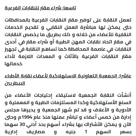
تاسعا: شراء مقار للنقابات الفرعية
تعمل النقابة على توفير مقار النقابات الفرعية بالمحافظات
حتى يمكن لها مباشرة العمل النقابي و تقديم الخدمات
النقابية للأعضاء من خلاله و ذلك بطريق ما يخصص النقابات
في مقار اتحاد نقابات المهن الطبية أو شراء مقار في أحدى
النقابات في عاصمة المحافظة كما تساهم النقابة في تجهيز
مقار النقابات الفرعية بالأثاث و المعدات اللازمة لأداء
خدماتها.
عاشرا: الجمعية التعاونية الاستهلاكية لأعضاء نقابة الأطباء
البيطريين
أنشأت النقابة الجمعية لاستيفاء إحتياجات الأعضاء من
السلع الأستهلاكية وكدا المستلزمات الطبية و المعملية و
الأدوية و الأعلاف و قد تم شهر الجمعية و يديرها مجلس
إدارة من خمس أعضاء و تباشر عملها منذ عام 1994م وحتى
الآن و يمكن الأشتراك بها بشراء أسهم بحد أدني 30 سهما
بسعر السهم 1 جنيه و مصاريف إدارية