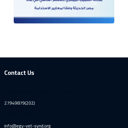
Contact Us
6 Hadika street - Garden city - Cairo
27949879(202)
27925718(202)
info@egy-vet-synd.org