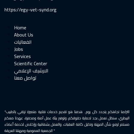
https://egy-vet-synd.org
Home
About Us
الفعاليات
Jobs
Services
Scientific Center
الارشيف الإعلامي
"التزامنا تجاهكم يتجدد كل يوم.. هدفنا هو تقديم خدمات نقابية متميزة ترتقي بالطبيب
البيطري، سنظل نعمل بجد لحماية حقوقكم، وتوفير بيئة عمل آمنة ومحفزة، عهدنا معكم
مستمر لرفع شأن المهنة وتذليل كافة العقبات، والعمل بشفافية وإخلاص لخدمة أعضاء
الجمعية العمومية ومهنتنا العريقة "