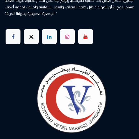
البيطري، سنظل نعمل بجد لحماية حقوقكم، وتوفير بيئة عمل آمنة ومحفزة، عهدنا معكم
مستمر لرفع شأن المهنة وتذليل كافة العقبات، والعمل بشفافية وإخلاص لخدمة أعضاء
الجمعية العمومية ومهنتنا العريقة "