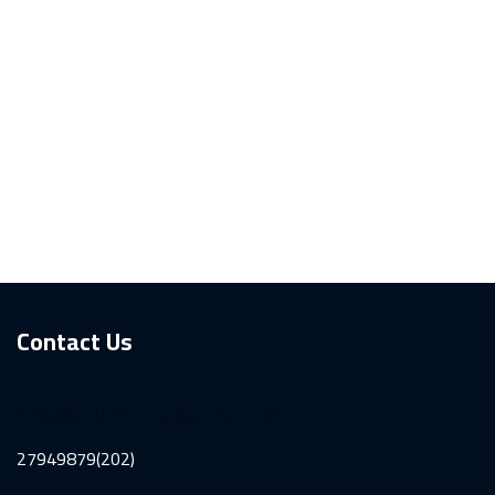
Contact Us
6 Hadika street - Garden city - Cairo
27949879(202)