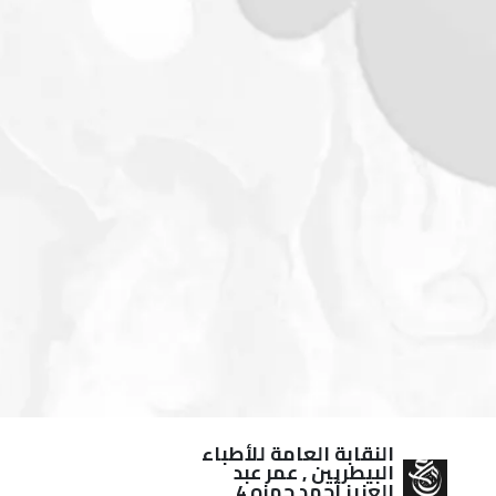
النقابة العامة للأطباء
البيطريين , عمر عبد
العزيز أحمد حمزه
4