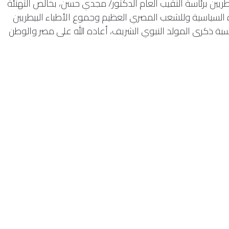
طريين برئاسة النقيب العام الدكتور/ مجدي حسن، بخالص التهنئة
 السياسية وللشعب المصري العظيم وجموع الأطباء البيطريين
ناسبة ذكرى المولد النبوي الشريف، أعاده الله على مصر والوطن