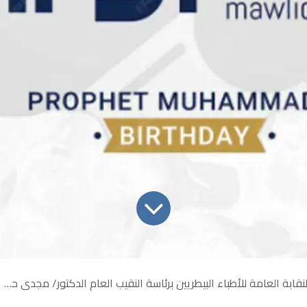
 العامة للأطباء البيطريين برئاسة النقيب العام الدكتور/ مجدي حسن، بخالص التهنئة