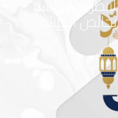
بيطريين برئاسة
خالص التهنئة