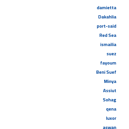
damietta
Dakahlia
port-said
Red Sea
ismailia
suez
fayoum
Beni Suef
Minya
Assiut
Sohag
qena
luxor
aswan