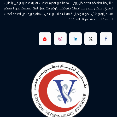
" التزامنا تجاهكم يتجدد كل يوم .. هدفنا هو تقديم خدمات نقابية متميزة ترتقي بالطبيب
البيطري، سنظل نعمل بجد لحماية حقوقكم، وتوفير بيئة عمل آمنة ومحفزة، عهدنا معكم
مستمر لرفع شأن المهنة وتذليل كافة العقبات، والعمل بشفافية وإخلاص لخدمة أعضاء
الجمعية العمومية ومهنتنا العريقة "