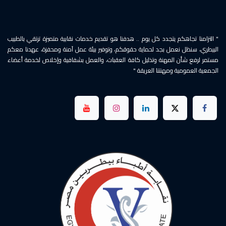
" التزامنا تجاهكم يتجدد كل يوم .. هدفنا هو تقديم خدمات نقابية متميزة ترتقي بالطبيب
البيطري، سنظل نعمل بجد لحماية حقوقكم، وتوفير بيئة عمل آمنة ومحفزة، عهدنا معكم
مستمر لرفع شأن المهنة وتذليل كافة العقبات، والعمل بشفافية وإخلاص لخدمة أعضاء
الجمعية العمومية ومهنتنا العريقة "