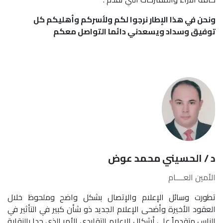
ونحن في هذا الإطار نرجوا لكم ولأسركم وأهليكم كل
توفيق وسداد ويسعدني دائما التواصل معكم
د / الحسيني محمد عوض
الأمين العــــام
تطورت وسائل الإعلام والإتصال بشكل واضح وملحوظ خلال
العقود الأخيرة وأضحى الإعلام الجديد ذو شأن كبير في التأثير في
الناس متقدماً على أشكال الإعلام التقليدي الأمر الذي حدا بالنقابة