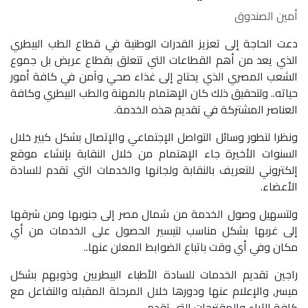
أمين الصندوق
دعت الحاجة إلى تعزيز القدرات الوطنية في قطاع الطب البيطري
الذي يعد من أهم القطاعات التي تتعلق بقطاع عريض بل جموع
الشعب المصري الذي يحتاج إلى غذاء صحي وآمن في كافة أمور
حياته.. ولتحقيق ذلك كان الإهتمام بالمهنة والطب البيطري وكافة
العناصر المشتركة في تقديم هذه الخدمة.
ونظرا لتطور وسائل التواصل الإجتماعي والإتصال بشكل كبير خلال
السنوات الأخيرة جاء الإهتمام من خلال النقابة بإنشاء موقع
إلكتروني للتعريف بالنقابة ولجانها والخدمات التي تقدم للسادة
الأعضاء.
ولتسهيل وصول الخدمة من شمال مصر إلى جنوبها ومن شرقها
إلى غربها بشكل مناسب لتيسير الحصول على الخدمات من أي
مكان وفي أي وقت باتباع الضوابط المعلن عنها..
راجين تقديم الخدمات للسادة الأطباء البيطريين وذويهم بشكل
ميسر, والإعلام عنها ودورها خلال المرحلة المقبله والتفاعل مع
كافة الآراء والمقترحات التي تقدم .