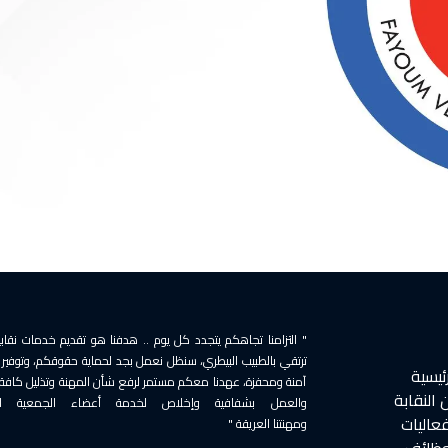
" التزامنا تجاهكم يتجدد كل يوم .. هدفنا هو تقديم خدمات نقابي
ترتقي بالطبيب البيطري، سنظل نعمل بجد لحماية حقوقكم، وتوفير 
رئيسية
آمنة ومحفزة، عهدنا معكم مستمر لرفع شأن المهنة وتذليل كافة 
 النقابة
والعمل بشفافية وإخلاص لخدمة أعضاء الجمعية ال
فعاليات
ومهنتنا العريقة "