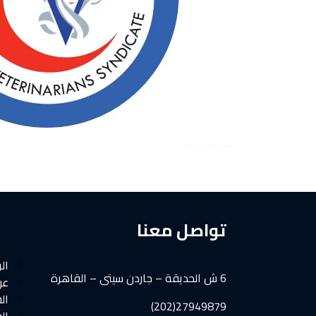
تواصل معنا
ال
6 ش الحديقة – جاردن سيتى – القاهرة
عن
ال
27949879(202)