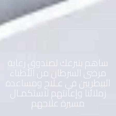
ساهم بتبرعك لصندوق رعاية
مرضى السرطان من الأطباء
البيطريين في عـلاج ومساعدة
زملائنا وإعانتهم لاستكمـال
مسيرة علاجهم