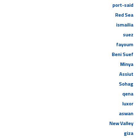
port-said
Red Sea
ismailia
suez
fayoum
Beni Suef
Minya
Assiut
Sohag
qena
luxor
aswan
New Valley
giza