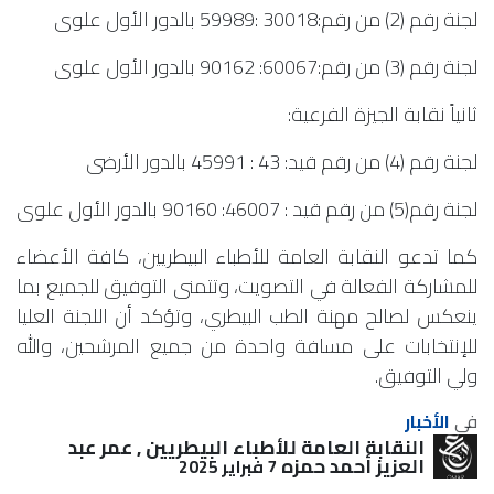
لجنة رقم (2) من رقم:30018 :59989 بالدور الأول علوى
لجنة رقم (3) من رقم:60067: 90162 بالدور الأول علوى
ثانياً نقابة الجيزة الفرعية:
لجنة رقم (4) من رقم قيد: 43 : 45991 بالدور الأرضى
لجنة رقم(5) من رقم قيد : 46007: 90160 بالدور الأول علوى
كما تدعو النقابة العامة للأطباء البيطريين، كافة الأعضاء
للمشاركة الفعالة في التصويت، وتتمنى التوفيق للجميع بما
ينعكس لصالح مهنة الطب البيطري، وتؤكد أن اللجنة العليا
للإنتخابات على مسافة واحدة من جميع المرشحين، والله
ولي التوفيق.
في
الأخبار
النقابة العامة للأطباء البيطريين , عمر عبد
العزيز أحمد حمزه
7 فبراير 2025