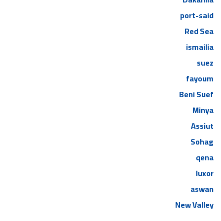
port-said
Red Sea
ismailia
suez
fayoum
Beni Suef
Minya
Assiut
Sohag
qena
luxor
aswan
New Valley
giza