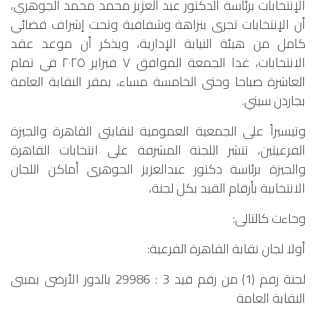
الإنتخابات برئاسة الدكتور عبد العزيز محمد محمد الجوهري،
أن الإنتخابات تجرى بنزاهة وشفافية وتحت إشراف قضائي
كامل من هيئة النيابة الإدارية، ويذكر أن موعد عقد
الانتخابات، غدا الجمعة الموافق ٧ فبراير ٢٠٢٥ في تمام
العاشرة صباحا وحتى الخامسة مساء، بمقر النقابة العامة
بجاردن سيتي.
وتيسيراً على الجمعية العمومية لنقابتى القاهرة والجيزة
الفرعيتين، تنشر اللجنة المشرفة على انتخابات القاهرة
والجيزة برئاسة دكتور عبدالعزيز الجوهرى أماكن اللجان
الانتخابية بأرقام القيد بكل لجنة،
وجاءت كالتالى:
أولا لجان نقابة القاهرة الفرعية:
لجنة رقم (1) من رقم قيد 3 : 29986 بالدور الأرضى بمبنى
النقابة العامة