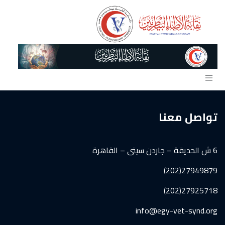
خطي للذهاب إلى المحتوى
تواصل معنا
6 ش الحديقة – جاردن سيتى – القاهرة
27949879(202)
27925718(202)
info@egy-vet-synd.org