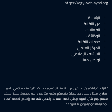
https://egy-vet-synd.org
الرئيسية
عن النقابة
الفعاليات
الوظائف
خدمات النقابة
المركز العلمي
الارشيف الإعلامي
تواصل معنا
" التزامنا تجاهكم يتجدد كل يوم .. هدفنا هو تقديم خدمات نقابية متميزة ترتقي بالطبيب
البيطري، سنظل نعمل بجد لحماية حقوقكم، وتوفير بيئة عمل آمنة ومحفزة، عهدنا معكم
مستمر لرفع شأن المهنة وتذليل كافة العقبات، والعمل بشفافية وإخلاص لخدمة أعضاء
الجمعية العمومية ومهنتنا العريقة "