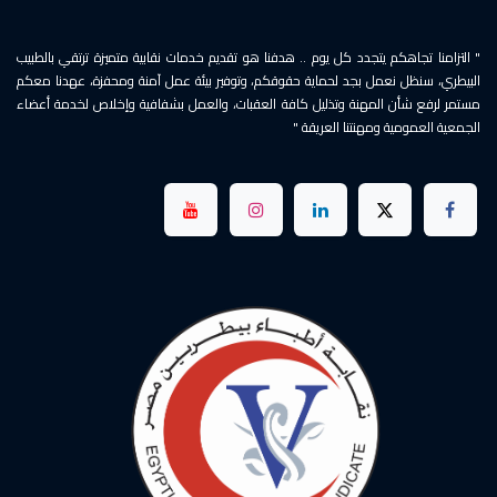
" التزامنا تجاهكم يتجدد كل يوم .. هدفنا هو تقديم خدمات نقابية متميزة ترتقي بالطبيب
البيطري، سنظل نعمل بجد لحماية حقوقكم، وتوفير بيئة عمل آمنة ومحفزة، عهدنا معكم
مستمر لرفع شأن المهنة وتذليل كافة العقبات، والعمل بشفافية وإخلاص لخدمة أعضاء
الجمعية العمومية ومهنتنا العريقة "