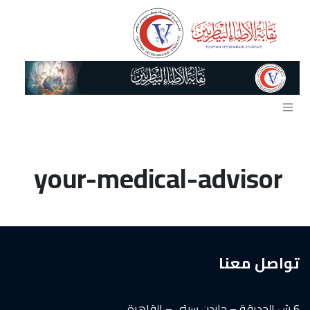
خطي للذهاب إلى المحتوى
your-medical-advisor
تواصل معنا
6 ش الحديقة – جاردن سيتى – القاهرة