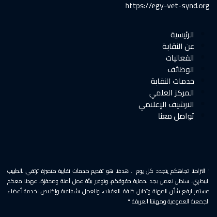
https://egy-vet-synd.org
الرئيسية
عن النقابة
الفعاليات
الوظائف
خدمات النقابة
المركز العلمي
الارشيف الإعلامي
تواصل معنا
" التزامنا تجاهكم يتجدد كل يوم .. هدفنا هو تقديم خدمات نقابية متميزة ترتقي بالطبيب
البيطري، سنظل نعمل بجد لحماية حقوقكم، وتوفير بيئة عمل آمنة ومحفزة، عهدنا معكم
مستمر لرفع شأن المهنة وتذليل كافة العقبات، والعمل بشفافية وإخلاص لخدمة أعضاء
الجمعية العمومية ومهنتنا العريقة "