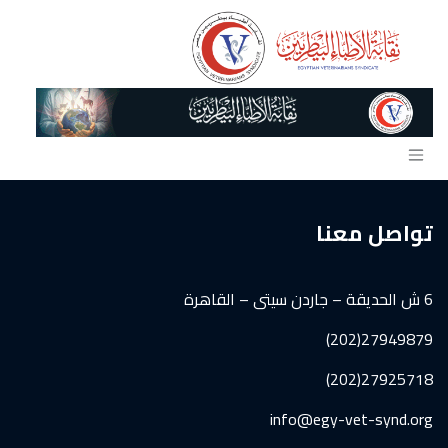
خطي للذهاب إلى المحتوى
تواصل معنا
6 ش الحديقة – جاردن سيتى – القاهرة
27949879(202)
27925718(202)
info@egy-vet-synd.org