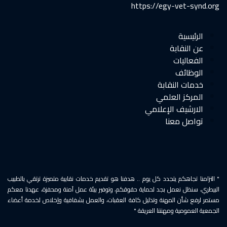
https://egy-vet-synd.org
الرئيسية
عن النقابة
الفعاليات
الوظائف
خدمات النقابة
المركز العلمي
الارشيف الإعلامي
تواصل معنا
" التزامنا تجاهكم يتجدد كل يوم .. هدفنا هو تقديم خدمات نقابية متميزة ترتقي بالطبيب
البيطري، سنظل نعمل بجد لحماية حقوقكم، وتوفير بيئة عمل آمنة ومحفزة، عهدنا معكم
مستمر لرفع شأن المهنة وتذليل كافة العقبات، والعمل بشفافية وإخلاص لخدمة أعضاء
الجمعية العمومية ومهنتنا العريقة "