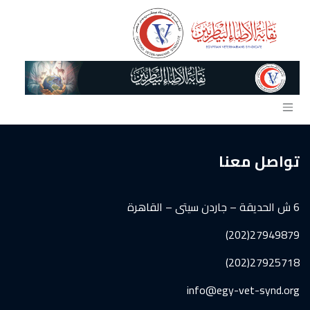
خطي للذهاب إلى المحتوى
تواصل معنا
6 ش الحديقة – جاردن سيتى – القاهرة
27949879(202)
27925718(202)
info@egy-vet-synd.org