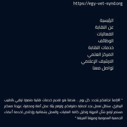
https://egy-vet-synd.org
الرئيسية
عن النقابة
الفعاليات
الوظائف
خدمات النقابة
المركز العلمي
الارشيف الإعلامي
تواصل معنا
" التزامنا تجاهكم يتجدد كل يوم .. هدفنا هو تقديم خدمات نقابية متميزة ترتقي بالطبيب
البيطري، سنظل نعمل بجد لحماية حقوقكم، وتوفير بيئة عمل آمنة ومحفزة، عهدنا معكم
مستمر لرفع شأن المهنة وتذليل كافة العقبات، والعمل بشفافية وإخلاص لخدمة أعضاء
الجمعية العمومية ومهنتنا العريقة "