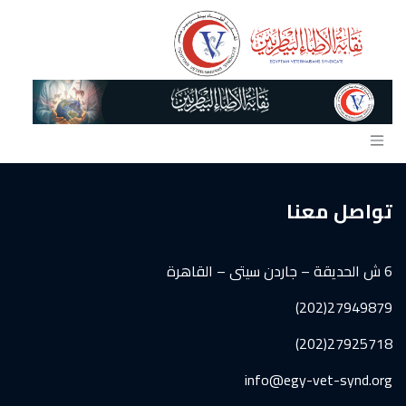
خطي للذهاب إلى المحتوى
تواصل معنا
6 ش الحديقة – جاردن سيتى – القاهرة
27949879(202)
27925718(202)
info@egy-vet-synd.org